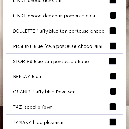
LINDT choco dark tan
5
LINDT choco dark tan porteuse bleu
1
BOULETTE fluffy blue tan porteuse choco
5
PRALINE Blue fawn porteuse choco Mini
2
STORIES Blue tan porteuse choco
0
REPLAY Bleu
1
CHANEL fluffy blue fawn tan
1
TAZ isabella fawn
4
TAMARA lilac platinium
4