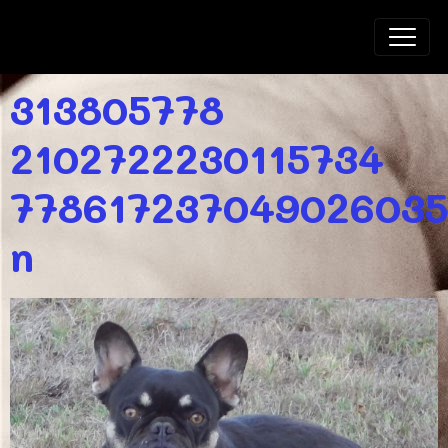
BLUELINE BULL'S
313805778
2102722230115734
778617237049026035
n