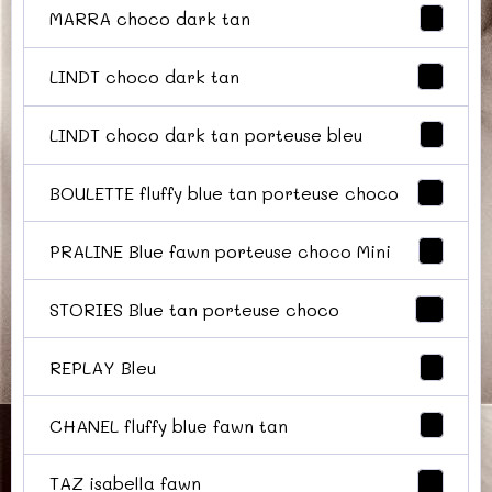
MARRA choco dark tan
1
LINDT choco dark tan
5
LINDT choco dark tan porteuse bleu
1
BOULETTE fluffy blue tan porteuse choco
5
PRALINE Blue fawn porteuse choco Mini
2
STORIES Blue tan porteuse choco
0
REPLAY Bleu
1
CHANEL fluffy blue fawn tan
1
TAZ isabella fawn
4