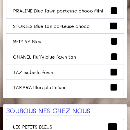
PRALINE Blue fawn porteuse choco Mini
2
STORIES Blue tan porteuse choco
0
REPLAY Bleu
1
CHANEL fluffy blue fawn tan
1
TAZ isabella fawn
4
TAMARA lilac platinium
4
BOUBOUS NES CHEZ NOUS
LES PETITS BLEUS
32